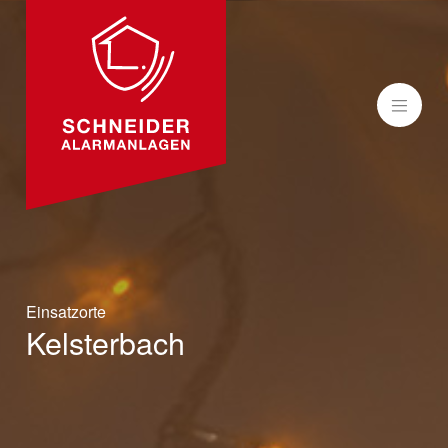
MENÜ
Einsatzorte
Kelsterbach