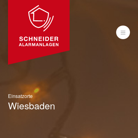
MENÜ
Einsatzorte
Wiesbaden