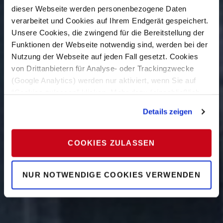
dieser Webseite werden personenbezogene Daten
verarbeitet und Cookies auf Ihrem Endgerät gespeichert.
Unsere Cookies, die zwingend für die Bereitstellung der
Funktionen der Webseite notwendig sind, werden bei der
Nutzung der Webseite auf jeden Fall gesetzt. Cookies
von Drittanbietern für Analyse- oder Trackingzwecke
(Google Analytics) werden nur aktiviert, wenn Sie auf
“Cookies zulassen” klicken. Mehr dazu (einschließlich
der Möglichkeit, die Einwilligungserklärung zu widerrufen)
Details zeigen
erfahren Sie in unserer
Datenschutzerklärung
—
Impressum
.
COOKIES ZULASSEN
NUR NOTWENDIGE COOKIES VERWENDEN