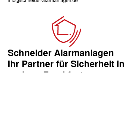
info@schneider-alarmanlagen.de
Schneider Alarmanlagen
Ihr Partner für Sicherheit in
und um Frankfurt.
Egal ob privat oder gewerblich. Sprechen Sie uns
einfach an und vereinbaren einen kostenlosen
Beratungstermin für Ihre Räumlichkeiten. Wir zeigen
Ihnen wie Sie einfach und effizient mehr Sicherheit
erreichen.