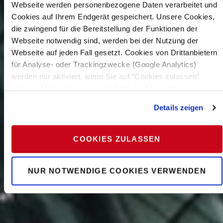
Webseite werden personenbezogene Daten verarbeitet und
Cookies auf Ihrem Endgerät gespeichert. Unsere Cookies,
die zwingend für die Bereitstellung der Funktionen der
Webseite notwendig sind, werden bei der Nutzung der
Webseite auf jeden Fall gesetzt. Cookies von Drittanbietern
für Analyse- oder Trackingzwecke (Google Analytics)
werden nur aktiviert, wenn Sie auf “Cookies zulassen”
klicken. Mehr dazu (einschließlich der Möglichkeit, die
Einwilligungserklärung zu widerrufen) erfahren Sie in
Details zeigen
unserer
Datenschutzerklärung
—
Impressum
.
COOKIES ZULASSEN
NUR NOTWENDIGE COOKIES VERWENDEN